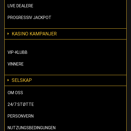
LIVE DEALERE
PROGRESSIV JACKPOT
KASINO KAMPANJER
VIP-KLUBB
VINNERE
SELSKAP
OM OSS
24/7 STØTTE
PERSONVERN
NUTZUNGSBEDINGUNGEN