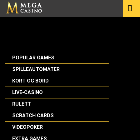
POPULAR GAMES
SPILLEAUTOMATER
KORT OG BORD
LIVE-CASINO
RULETT
SCRATCH CARDS
VIDEOPOKER
EXTRA GAMES