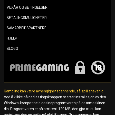
VILKÅR OG BETINGELSER
BETALINGSMULIGHETER
SAMARBEIDSPARTNERE
HJELP
BLOGG
Gambling kan være avhengighetsdannende, så spill ansvarlig
Ved å klikke på nedlastingsknappen starter installasjon av den
Windows-kompatibele casinoprogramvaren på datamaskinen
din. Programvaren er på omtrent 120 MB, den gjør at du kan
registrere deg og spille på plattformen. Programvaren kan