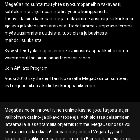
MegaCasino suhtautuu yhteistyökumppaneihin vakavasti;
kohtelemme ohjelmaamme liittyneitä kumppaneita
tasavertaisina kanssamme ja maksamme ansiosi joka kuukausi
ajoissa ja kokonaismääräisenä. Tiedotamme kumppaneillemme
myös uusimmista uutisista, tuotteista ja business-
mahdollisuuksista.
Kysy yhteistyökumppaniemme avainasiakaspäälliköiltä miten
voimme auttaa sinua ansaitsemaan rahaa.
Join Affiliate Program
Vuosi 2010 näyttää erittäin lupaavalta MegaCasinon suhteen;
nyt on juuri oikea aika liittyä kumppaniksemme.
MegaCasino on innovatiivinen online-kasino, joka tarjoaa laajan
valikoiman kasino- ja pikavoittopelejä. Voit aloittaa pelaamisen
lataamalla ja asentamalla ohjelmistomme. MegaCasinossa voi
pelata aina ja kaikkialla! Tarjoamme parhaat Vegas-tyyliset
kasinopelit: valikoimassamme on useita Blackjack-pelejä, monia