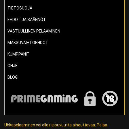
TIETOSUOJA
EHDOT JA SÄÄNNÖT
VASTUULLINEN PELAAMINEN
MAKSUVAIHTOEHDOT
KUMPPANIT
OHJE
BLOGI
Uhkapelaaminen voi olla riippuvuutta aiheuttavaa. Pelaa