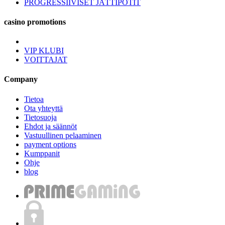
PROGRESSIIVISET JÄTTIPOTIT
casino promotions
VIP KLUBI
VOITTAJAT
Company
Tietoa
Ota yhteyttä
Tietosuoja
Ehdot ja säännöt
Vastuullinen pelaaminen
payment options
Kumppanit
Ohje
blog