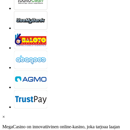
×
MegaCasino on innovatiivinen online-kasino, joka tarjoaa laajan