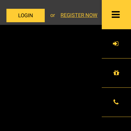
or
REGISTER NOW
LOGIN