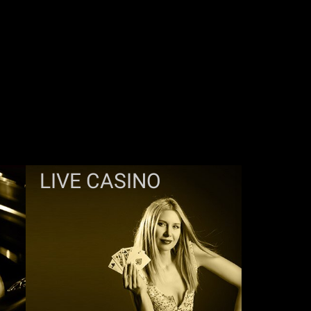
LIVE CASINO