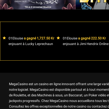
67.25 £
Carlycr
a gagné 100.30 £
D3mPa85
a ga
 Canyon
enjouant à Zeus
enjouant à Rag
MegaCasino est un casino en ligne innovant offrant une large varié
notre logiciel. MegaCasino est disponible partout et à tout moment 
de Roulette, et des Machines à sous, un Baccarat, un Poker vidé
jackpots progressifs. Chez MegaCasino nous accueillons tous les typ
Consultez les offres exceptionnelles de notre casino ou contactez 