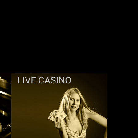
LIVE CASINO