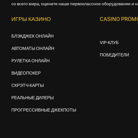
со всего мира, оцените наше первоклассное оборудование и н
ИГРЫ КАЗИНО
CASINO PROM
БЛЭКДЖЕК ОНЛАЙН
VIP-КЛУБ
АВТОМАТЫ ОНЛАЙН
ПОБЕДИТЕЛИ
РУЛЕТКА ОНЛАЙН
ВИДЕОПОКЕР
СКРЭТЧ-КАРТЫ
РЕАЛЬНЫЕ ДИЛЕРЫ
ПРОГРЕССИВНЫЕ ДЖЕКПОТЫ