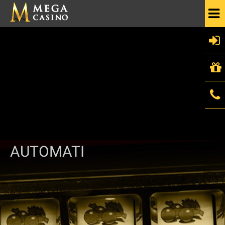
AUTOMATI