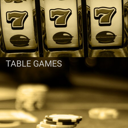
TABLE GAMES