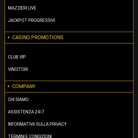
MAZZIERI LIVE
JACKPOT PROGRESSIVI
CASINO PROMOTIONS
CLUB VIP
VINCITORI
COMPANY
CHI SIAMO
ASSISTENZA 24/7
INFORMATIVA SULLA PRIVACY
TERMINI E CONDIZIONI