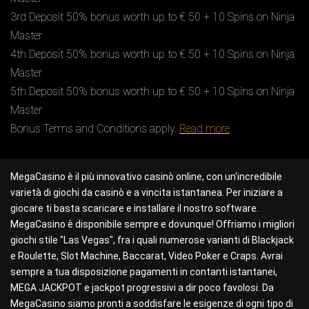
3rd Deposit 50% bonus worth up to € 50 + 10 Spins on Ninja
Master
4th Deposit 50% bonus worth up to € 50 + 10 Spins on Ninja
Master
5th Deposit 50% bonus worth up to € 50 + 10 Spins on Ninja
Master
Bonus Terms and Conditions apply.
Read more
MegaCasino è il più innovativo casinò online, con un'incredibile
varietà di giochi da casinò e a vincita istantanea. Per iniziare a
giocare ti basta scaricare e installare il nostro software.
MegaCasino è disponibile sempre e dovunque! Offriamo i migliori
giochi stile "Las Vegas", fra i quali numerose varianti di Blackjack
e Roulette, Slot Machine, Baccarat, Video Poker e Craps. Avrai
sempre a tua disposizione pagamenti in contanti istantanei,
MEGA JACKPOT e jackpot progressivi a dir poco favolosi. Da
MegaCasino siamo pronti a soddisfare le esigenze di ogni tipo di